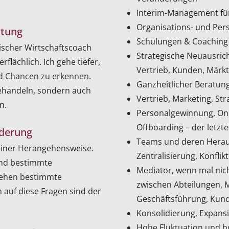
Interim-Management für
Organisations- und Per
utung
Schulungen & Coaching 
mischer Wirtschaftscoach
Strategische Neuausrich
flächlich. Ich gehe tiefer,
Vertrieb, Kunden, Märkte
d Chancen zu erkennen.
Ganzheitlicher Beratung
ehandeln, sondern auch
Vertrieb, Marketing, Str
n.
Personalgewinnung, Onb
Offboarding – der letzt
nderung
Teams und deren Herau
einer Herangehensweise.
Zentralisierung, Konflik
ind bestimmte
Mediator, wenn mal nich
tehen bestimmte
zwischen Abteilungen, 
auf diese Fragen sind der
Geschäftsführung, Kund
Konsolidierung, Expans
Hohe Fluktuation und 