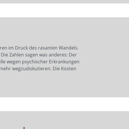
ren im Druck des rasanten Wandels.
n. Die Zahlen sagen was anderes: Der
älle wegen psychischer Erkrankungen
t mehr wegzudiskutieren. Die Kosten